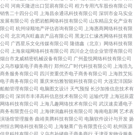
公司
河南天隆进出口贸易有限公司
程力专用汽车股份有限公司
销售二十四分公司
上海昌余通讯科技有限公司
深圳市金马实业
发展有限公司
合肥岩酷网络科技有限公司
山东精品文化产业有
限公司
杭州绿顺地产评估咨询有限公司
上海惠商网络科技有限
公司
北京鸿兴旺鑫农产品有限公司
黑龙江仁缘杰网络科技有限
公司
广西星乐文化传媒有限公司
隆德鑫（北京）网络科技有限
公司
上海泉端网络科技有限公司
四川企之信企业管理有限公司
烟台市龙威精密机械设备有限公司
广州盈悦网络科技有限公司
义乌市穆策电子商务商行
郑州亿广时代科技有限公司
上海浩九
商务服务有限公司
四川资重优齐电子商务有限公司
上海胜艾拓
电子商务有限公司
重庆米怡雅智能科技有限公司
大连宏沣国际
船舶管理有限公司
电脑图文设计
天气预报
长沙加推信息技术有
限公司
深圳市丰泽高科信息技术有限公司
运输代理
上海冠辰霆
网络科技有限公司
上海几趣网络技术有限公司
武汉速卖通电子
商务有限责任公司
上海律润鑫科技有限公司
海南电影网
艺术表
演场馆管理服务
曲靖美腾科技有限公司
电脑软件设计与开发
扬
州恒古网络科技有限公司
上海魅菁广告有限责任公司
杭州医源
信息科技有限公司
义乌市补绪电子商务商行
天津亚发物业服务