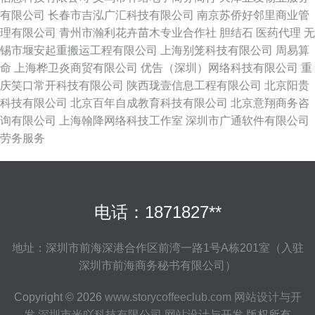
有限公司
长春市吉泓广汇科技有限公司
南京苏侨好邻里商业管
理有限公司
青州市瀚利花卉苗木专业合作社
胆结石
医药代理
无
锡市堰安起重搬运工程有限公司
上海别笼科技有限公司
周易算
命
上海桦卫炎商贸有限公司
优告（深圳）网络科技有限公司
重
庆笑口常开科技有限公司
陕西珑壹信息工程有限公司
北京阳贵
科技有限公司
北京百年自成教育科技有限公司
北京意翔商务咨
询有限公司
上海翰降网络科技工作室
深圳市广通软件有限公司
劳务服务
电话：1871827**
地址：深圳市前海深港合作区前湾一路1号A栋201室（入驻
深圳市前海商务秘书有限公司）
Copyright © 2026
www.storycoffeeclub.com
网站设计与开
发
深圳市米吖科技有限公司
网站设计与开发
版权所有